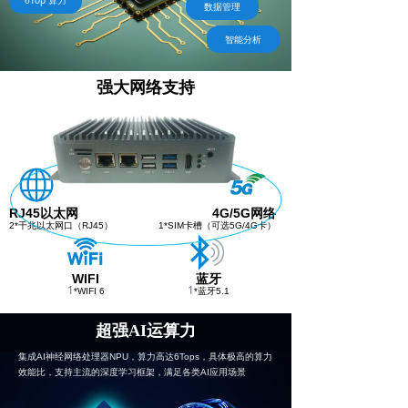
6Top 算力
数据管理
智能分析
强大网络支持
RJ45以太网
4G/5G网络
2*千兆以太网口（RJ45）
1*SIM卡槽（可选5G/4G卡）
WIFI
蓝牙
1
1
*WIFI 6
*蓝牙5.1
超强AI运算力
集成AI神经网络处理器NPU，算力高达6Tops，具体极高的算力
效能比，支持主流的深度学习框架，满足各类AI应用场景