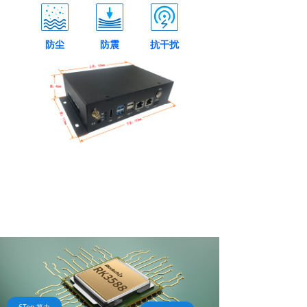
防尘
防震
抗干扰
强劲边缘计算能力
八核ARM 4*Cortex-A76+4*Cortex-A55处理器，高达2.4GHz
主频，6T算力NPU，为实现现场设备数据存储、数据管理、数
据预分析、数据预处理、实时响应、敏捷连接、智能分析提供强
大性能资源。
四核A76+四核A55
Mali-G610 MP4
数据存储