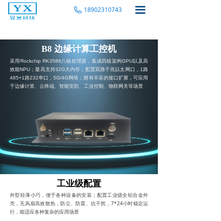
끀
18902310743
B8 边缘计算工控机
采用Rockchip RK3588八核处理器，集成四核架构GPU以及高
效能NPU；最高支持32G大内存；配置双路千兆以太网口，1路
485+1路232串口，5G/4G网络；拥有丰富的接口扩展，可应用
于边缘计算、云终端、智能安防、工业控制、物联网关等场景
工业级配置
外型轻薄小巧，便于各种设备的安装；配置工业级全铝合金外
壳，无风扇高效散热，防尘、防震、抗干扰，7*24小时稳定运
行，能适应各种复杂的应用场景