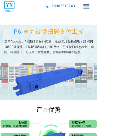
끀
18902310743
P6-
重力视觉扫码支付工控
采用Rockchip RK3566四核处理器，集成四核架构GPU；双MIPI
1080P摄像头，1路RS485串口，4G网络；可支持门状态检测、锁
控、称重接口，可应用于智慧零售、智能自助终端等场景。
产品优势