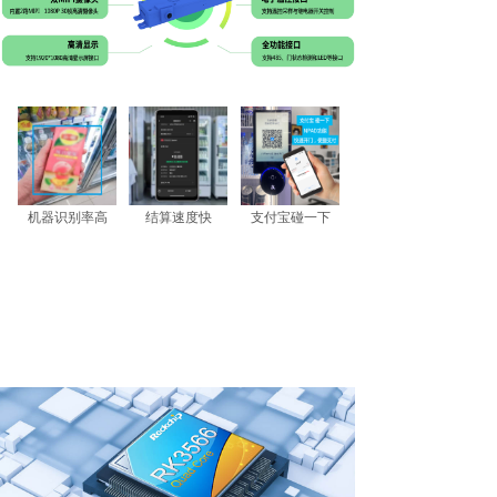
机器识别率高
结算速度快
支付宝碰一下
高性能处理器
瑞芯微RK3566四核ARM Cortex-A55处理器，高达1.8GHz主频，
集成MaliG52四核GPU，标配2G内存，16G存储，性能强劲，运行
稳定。