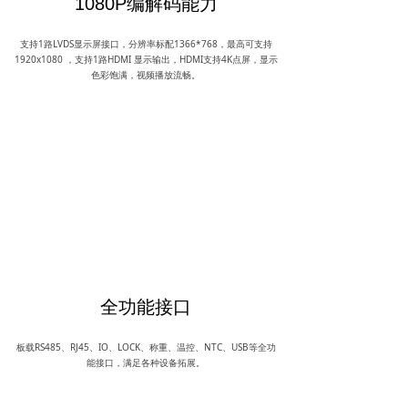
1080P编解码能力
支持1路LVDS显示屏接口，分辨率标配1366*768，最高可支持
1920x1080 ，支持1路HDMI 显示输出，HDMI支持4K点屏，显示
色彩饱满，视频播放流畅。
全功能接口
板载RS485、RJ45、IO、LOCK、称重、温控、NTC、USB等全功
能接口，满足各种设备拓展。