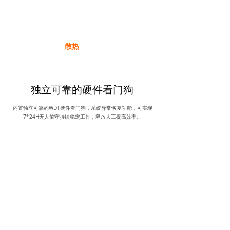
散热
独立可靠的硬件看门狗
内置独立可靠的WDT硬件看门狗，系统异常恢复功能，可实现
7*24H无人值守持续稳定工作，释放人工提高效率。