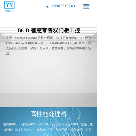
끀
18902310743
B6-D 智慧零售双门柜工控
采用Rockchip RK3566四核处理器，集成四核架构GPU；配置
双路(RJ45)以太网摄像头接口，1路RS485串口，4G网络；可
支持门状态检测、锁控，可应用于智慧零售、智能自助终端等场
景。
高性能处理器
瑞芯微RK3566四核ARM Cortex-A55处理器，高达1.8GHz主频，集
成Mali-G52四核GPU， 标配2G内存，16G存储，性能强劲，运行
稳定。