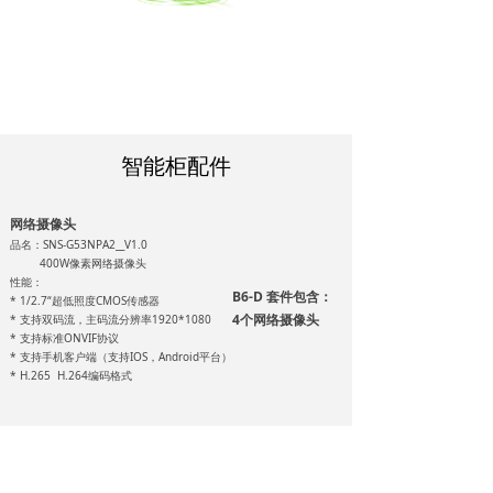
智能柜配件
网络摄像头
品名：SNS-G53NPA2__V1.0
400W像素网络摄像头
性能：
B6-D 套件包含：
* 1/2.7“超低照度CMOS传感器
4个网络摄像头
* 支持双码流，主码流分辨率1920*1080
* 支持标准ONVIF协议
* 支持手机客户端（支持IOS，Android平台）
* H.265 H.264编码格式
电插锁
品名：FBD-16G 售货柜电插锁 性
能：