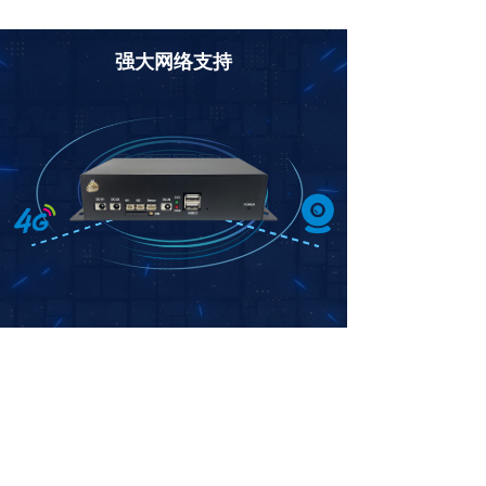
强大网络支持
4G网络
CAM
4*以太网摄像头接口
1*PCI-E 4G模块接口
（RJ45）
支持4G网络
1080P编解码能力
支持1路LVDS显示屏接口，分辨率标配1366*768，最高可支持
1920x1080 ， 显示色彩饱满，视频播放流畅。