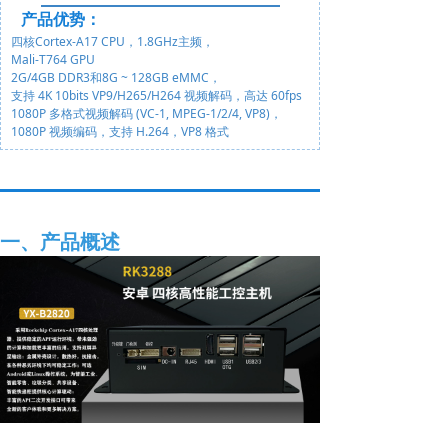
产品优势
：
四核Cortex-A17 CPU，1.8GHz主频，
Mali-T764 GPU
2G/4GB DDR3和8G ~ 128GB eMMC，
支持 4K 10bits VP9/H265/H264 视频解码，高达 60fps
1080P 多格式视频解码 (VC-1, MPEG-1/2/4, VP8)，
1080P 视频编码，支持 H.264，VP8 格式
一、产品概述