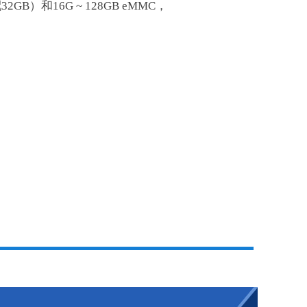
配32GB）和16G ~ 128GB eMMC，